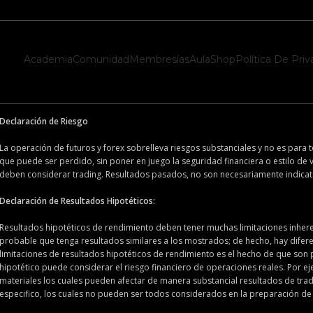
Academia
Comunidad
Membresías
Aula
Shop
Política De Priv
Declaración de Riesgo
La operación de futuros y forex sobrelleva riesgos substanciales y no es para t
que puede ser perdido, sin poner en juego la seguridad financiera o estilo de v
deben considerar trading. Resultados pasados, no son necesariamente indicati
Declaración de Resultados Hipotéticos:
Resultados hipotéticos de rendimiento deben tener muchas limitaciones inheren
probable que tenga resultados similares a los mostrados; de hecho, hay difere
limitaciones de resultados hipotéticos de rendimiento es el hecho de que son p
hipotético puede considerar el riesgo financiero de operaciones reales. Por e
materiales los cuales pueden afectar de manera substancial resultados de tra
especifico, los cuales no pueden ser todos considerados en la preparación de 