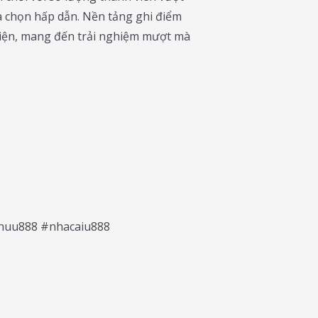
ựa chọn hấp dẫn. Nền tảng ghi điểm
thiện, mang đến trải nghiệm mượt mà
huu888 #nhacaiu888