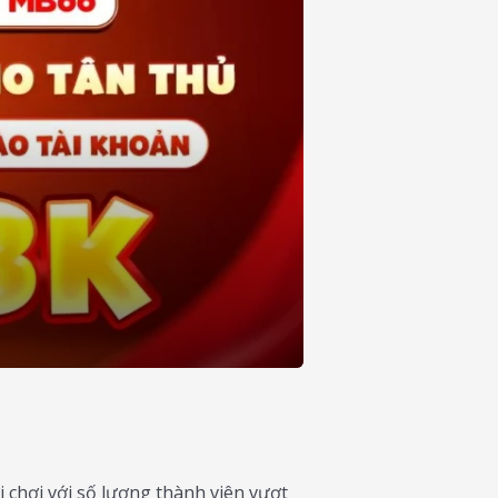
 chơi với số lượng thành viên vượt