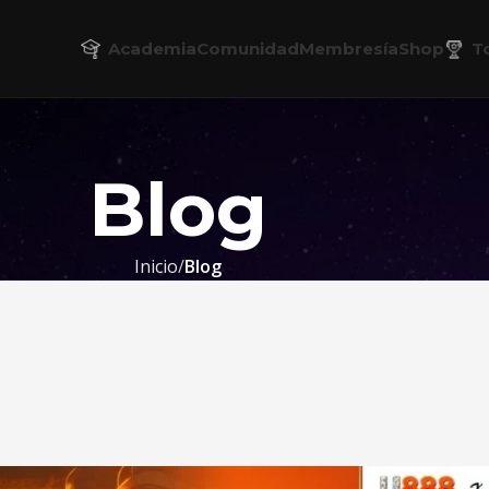
Academia
Comunidad
Membresía
Shop
T
Blog
Inicio
Blog