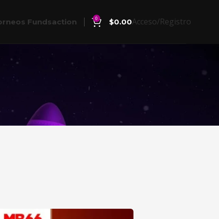
0
Acceso/Registro
orneos Fundsaction
$
0.00