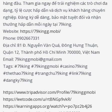
hàng đầu. Tham gia ngay để trải nghiệm các trò chơi đa
dạng, tỷ lệ cược hấp dẫn và dịch vụ khách hàng chuyên
nghiệp. Đăng ký dễ dàng, bảo mật tuyệt đối và nhận
thưởng hấp dẫn mỗi ngày tại 79king.
Website:
https://79kingg.mobi/
Phone: 0902667331
Địa chỉ: 81 Đ. Nguyễn Văn Quá, Đông Hưng Thuận,
Quận 12, Thành phố Hồ Chí Minh 700000, Việt Nam
Email: 79kinggmobi@gmail.com
Tags: #79king #79kinggmobi #casino79king
#thethao79king #trangchu79king #link79king
#dangky79king
https://www.tripadvisor.com/Profile/79kinggmobi
https://leetcode.com/u/rtBNGp9vkR/
https://learningapps.org/watch?v=po7pz2b4j26