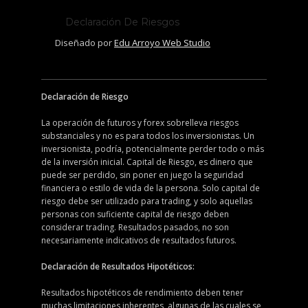
Declaración De Riesgos
Diseñado por
Edu Arroyo Web Studio
Declaración de Riesgo
La operación de futuros y forex sobrelleva riesgos
substanciales y no es para todos los inversionistas. Un
inversionista, podría, potencialmente perder todo o más
de la inversión inicial. Capital de Riesgo, es dinero que
puede ser perdido, sin poner en juego la seguridad
financiera o estilo de vida de la persona. Solo capital de
riesgo debe ser utilizado para trading, y solo aquellas
personas con suficiente capital de riesgo deben
considerar trading. Resultados pasados, no son
necesariamente indicativos de resultados futuros.
Declaración de Resultados Hipotéticos:
Resultados hipotéticos de rendimiento deben tener
muchas limitaciones inherentes, algunas de las cuales se