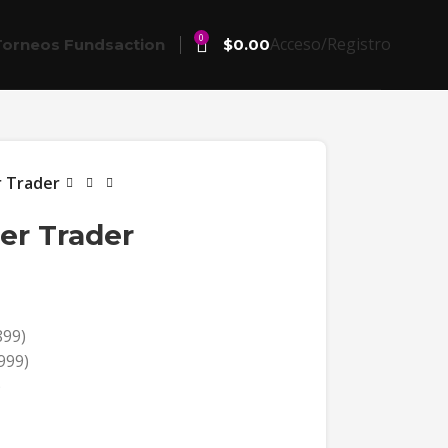
0
Acceso/Registro
Torneos Fundsaction
$
0.00
 Trader
er Trader
899)
999)
)