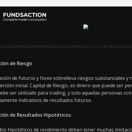
IA
COMUNIDAD
MEMBRESÍAS
AULA
SHOP
POLÍTICA DE PRIVACIDA
ción de Riesgo
ción de futuros y forex sobrelleva riesgos substanciales y 
versión inicial. Capital de Riesgo, es dinero que puede ser pe
ebe ser utilizado para trading, y solo aquellas personas con
amente indicativos de resultados futuros.
ción de Resultados Hipotéticos:
dos hipotéticos de rendimiento deben tener muchas limitacio