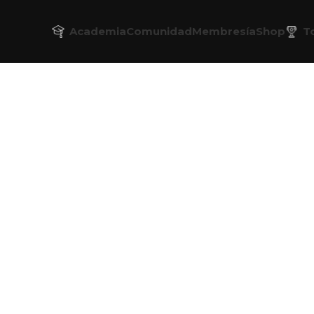
Academia
Comunidad
Membresía
Shop
T
úsqueda ayude a encontrar una publicación relacionada.