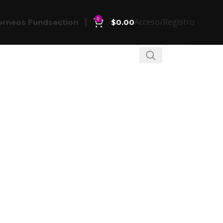
0
Acceso/Registro
orneos Fundsaction
$
0.00