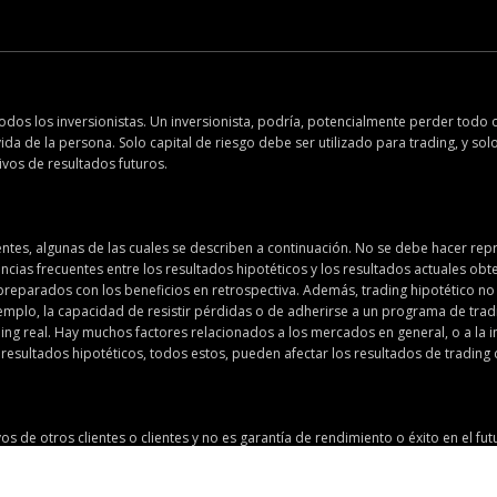
odos los inversionistas. Un inversionista, podría, potencialmente perder todo o 
ida de la persona. Solo capital de riesgo debe ser utilizado para trading, y sol
vos de resultados futuros.
tes, algunas de las cuales se describen a continuación. No se debe hacer rep
ncias frecuentes entre los resultados hipotéticos y los resultados actuales ob
reparados con los beneficios en retrospectiva. Además, trading hipotético no i
jemplo, la capacidad de resistir pérdidas o de adherirse a un programa de trad
ding real. Hay muchos factores relacionados a los mercados en general, o a l
resultados hipotéticos, todos estos, pueden afectar los resultados de tradin
de otros clientes o clientes y no es garantía de rendimiento o éxito en el fut