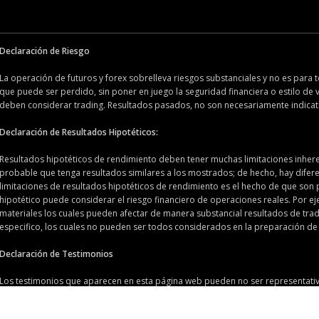
Declaración de Riesgo
La operación de futuros y forex sobrelleva riesgos substanciales y no es para t
que puede ser perdido, sin poner en juego la seguridad financiera o estilo de v
deben considerar trading. Resultados pasados, no son necesariamente indicati
Declaración de Resultados Hipotéticos:
Resultados hipotéticos de rendimiento deben tener muchas limitaciones inheren
probable que tenga resultados similares a los mostrados; de hecho, hay difere
limitaciones de resultados hipotéticos de rendimiento es el hecho de que son p
hipotético puede considerar el riesgo financiero de operaciones reales. Por e
materiales los cuales pueden afectar de manera substancial resultados de tra
especifico, los cuales no pueden ser todos considerados en la preparación de 
Declaración de Testimonios
Los testimonios que aparecen en esta página web pueden no ser representativos 
Declaración de la Sala de Operaciones en Directo